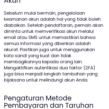
Akun
Sebelum mulai bermain, pengelolaan
keamanan akun adalah hal yang tidak boleh
diabaikan. Setelah pendaftaran, pemain akan
diminta untuk memverifikasi akun melalui
email atau SMS untuk memastikan bahwa
semua informasi yang diberikan adalah
akurat. Pastikan juga untuk menggunakan
kata sandi yang kuat dan tidak
membagikannya kepada orang lain.
Mengaktifkan autentikasi dua faktor (2FA)
juga bisa menjadi langkah tambahan yang
bijaksana untuk melindungi akun Anda.
Pengaturan Metode
Pembayaran dan Taruhan