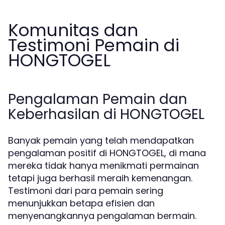
Komunitas dan
Testimoni Pemain di
HONGTOGEL
Pengalaman Pemain dan
Keberhasilan di HONGTOGEL
Banyak pemain yang telah mendapatkan
pengalaman positif di HONGTOGEL, di mana
mereka tidak hanya menikmati permainan
tetapi juga berhasil meraih kemenangan.
Testimoni dari para pemain sering
menunjukkan betapa efisien dan
menyenangkannya pengalaman bermain.