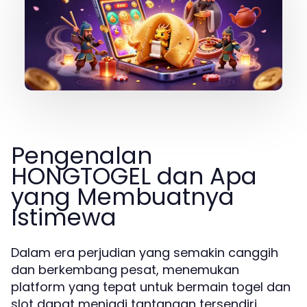
Pengenalan
HONGTOGEL dan Apa
yang Membuatnya
Istimewa
Dalam era perjudian yang semakin canggih
dan berkembang pesat, menemukan
platform yang tepat untuk bermain togel dan
slot dapat menjadi tantangan tersendiri.