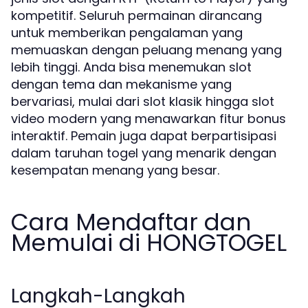
kompetitif. Seluruh permainan dirancang
untuk memberikan pengalaman yang
memuaskan dengan peluang menang yang
lebih tinggi. Anda bisa menemukan slot
dengan tema dan mekanisme yang
bervariasi, mulai dari slot klasik hingga slot
video modern yang menawarkan fitur bonus
interaktif. Pemain juga dapat berpartisipasi
dalam taruhan togel yang menarik dengan
kesempatan menang yang besar.
Cara Mendaftar dan
Memulai di HONGTOGEL
Langkah-Langkah