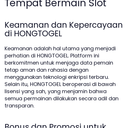
Tempat Bermain Slot
Keamanan dan Kepercayaan
di HONGTOGEL
Keamanan adalah hal utama yang menjadi
perhatian di HONGTOGEL. Platform ini
berkomitmen untuk menjaga data pemain
tetap aman dan rahasia dengan
menggunakan teknologi enkripsi terbaru.
Selain itu, HONGTOGEL beroperasi di bawah
lisensi yang sah, yang menjamin bahwa
semua permainan dilakukan secara adil dan
transparan.
Bonus dan Promosi untuk