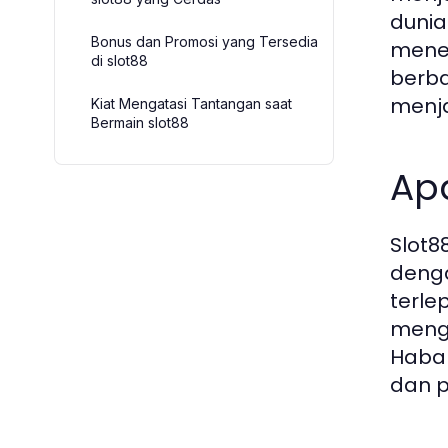
dunia
Bonus dan Promosi yang Tersedia
menem
di slot88
berba
menja
Kiat Mengatasi Tantangan saat
Bermain slot88
Ap
Slot8
denga
terle
mengu
Haban
dan p