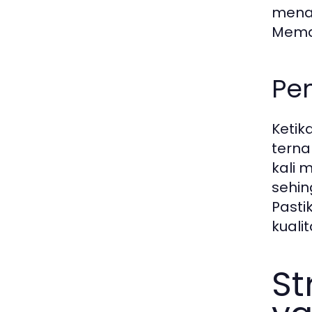
menaw
Memah
Pe
Ketik
terna
kali 
sehi
Pasti
kuali
St