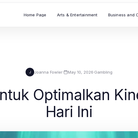
Home Page
Arts & Entertainment
Business and 
Joanna Fowler
·
May 10, 2026
·
Gambling
J
untuk Optimalkan Kin
Hari Ini