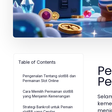
Table of Contents
Pe
Pe
Pengenalan Tentang slot88 dan
Permainan Slot Online
Cara Memilih Permainan slot88
Selam
yang Menjamin Kemenangan
kemen
Strategi Bankroll untuk Pemain
menja
slot88 yang Cerdas