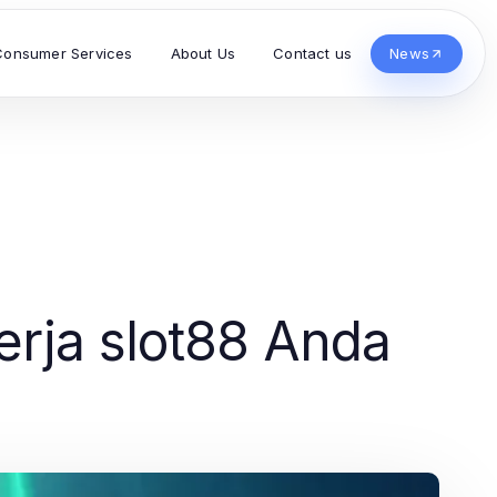
Consumer Services
About Us
Contact us
News
erja slot88 Anda