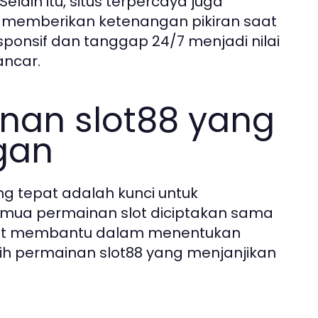
ain itu, situs terpercaya juga
 memberikan ketenangan pikiran saat
sponsif dan tanggap 24/7 menjadi nilai
ancar.
nan slot88 yang
gan
g tepat adalah kunci untuk
mua permainan slot diciptakan sama
at membantu dalam menentukan
lih permainan slot88 yang menjanjikan