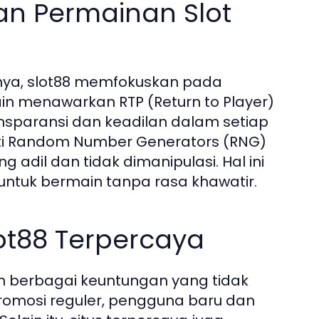
an Permainan Slot
nya, slot88 memfokuskan pada
n menawarkan RTP (Return to Player)
nsparansi dan keadilan dalam setiap
rti Random Number Generators (RNG)
dil dan tidak dimanipulasi. Hal ini
ntuk bermain tanpa rasa khawatir.
lot88 Terpercaya
n berbagai keuntungan yang tidak
promosi reguler, pengguna baru dan