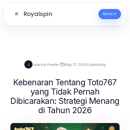
Royalspin
R
News
Joanna Fowler
·
May 17, 2026
·
Gambling
J
Kebenaran Tentang Toto767
yang Tidak Pernah
Dibicarakan: Strategi Menang
di Tahun 2026