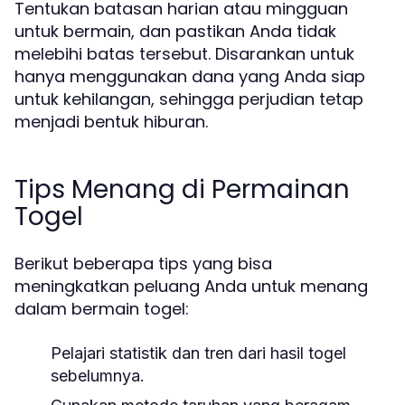
Tentukan batasan harian atau mingguan
untuk bermain, dan pastikan Anda tidak
melebihi batas tersebut. Disarankan untuk
hanya menggunakan dana yang Anda siap
untuk kehilangan, sehingga perjudian tetap
menjadi bentuk hiburan.
Tips Menang di Permainan
Togel
Berikut beberapa tips yang bisa
meningkatkan peluang Anda untuk menang
dalam bermain togel:
Pelajari statistik dan tren dari hasil togel
sebelumnya.