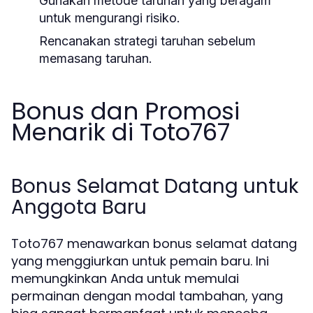
Gunakan metode taruhan yang beragam
untuk mengurangi risiko.
Rencanakan strategi taruhan sebelum
memasang taruhan.
Bonus dan Promosi
Menarik di Toto767
Bonus Selamat Datang untuk
Anggota Baru
Toto767 menawarkan bonus selamat datang
yang menggiurkan untuk pemain baru. Ini
memungkinkan Anda untuk memulai
permainan dengan modal tambahan, yang