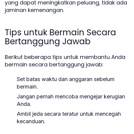
yang dapat meningkatkan peluang, tidak ada
jaminan kemenangan.
Tips untuk Bermain Secara
Bertanggung Jawab
Berikut beberapa tips untuk membantu Anda
bermain secara bertanggung jawab:
Set batas waktu dan anggaran sebelum
bermain.
Jangan pernah mencoba mengejar kerugian
Anda.
Ambil jeda secara teratur untuk mencegah
kecanduan.