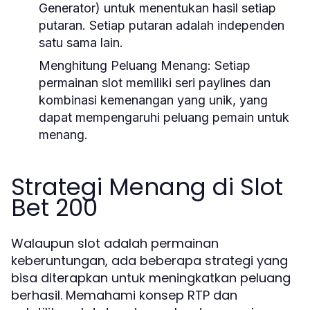
Generator) untuk menentukan hasil setiap
putaran. Setiap putaran adalah independen
satu sama lain.
Menghitung Peluang Menang:
Setiap
permainan slot memiliki seri paylines dan
kombinasi kemenangan yang unik, yang
dapat mempengaruhi peluang pemain untuk
menang.
Strategi Menang di Slot
Bet 200
Walaupun slot adalah permainan
keberuntungan, ada beberapa strategi yang
bisa diterapkan untuk meningkatkan peluang
berhasil. Memahami konsep RTP dan