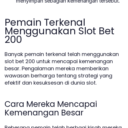
menyimpan sebagian kemenangan tersebut.
Pemain Terkenal
Menggunakan Slot Bet
200
Banyak pemain terkenal telah menggunakan
slot bet 200 untuk mencapai kemenangan
besar. Pengalaman mereka memberikan
wawasan berharga tentang strategi yang
efektif dan kesuksesan di dunia slot.
Cara Mereka Mencapai
Kemenangan Besar
Beberapa pemain telah berbagi kisah mereka