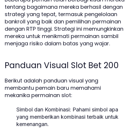
tentang bagaimana mereka berhasil dengan
strategi yang tepat, termasuk pengelolaan
bankroll yang baik dan pemilihan permainan
dengan RTP tinggi. Strategi ini memungkinkan
mereka untuk menikmati permainan sambil
menjaga risiko dalam batas yang wajar.
Panduan Visual Slot Bet 200
Berikut adalah panduan visual yang
membantu pemain baru memahami
mekanika permainan slot:
Simbol dan Kombinasi:
Pahami simbol apa
yang memberikan kombinasi terbaik untuk
kemenangan.