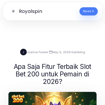
Royalspin
R
News
Joanna Fowler
·
May 9, 2026
·
Gambling
J
Apa Saja Fitur Terbaik Slot
Bet 200 untuk Pemain di
2026?