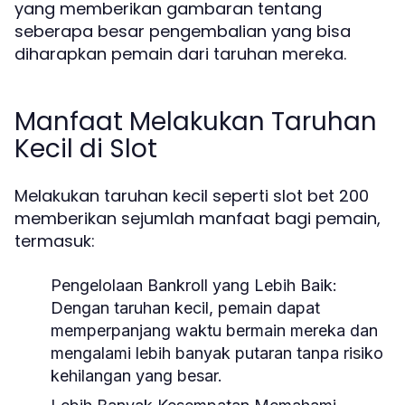
yang memberikan gambaran tentang
seberapa besar pengembalian yang bisa
diharapkan pemain dari taruhan mereka.
Manfaat Melakukan Taruhan
Kecil di Slot
Melakukan taruhan kecil seperti slot bet 200
memberikan sejumlah manfaat bagi pemain,
termasuk:
Pengelolaan Bankroll yang Lebih Baik:
Dengan taruhan kecil, pemain dapat
memperpanjang waktu bermain mereka dan
mengalami lebih banyak putaran tanpa risiko
kehilangan yang besar.