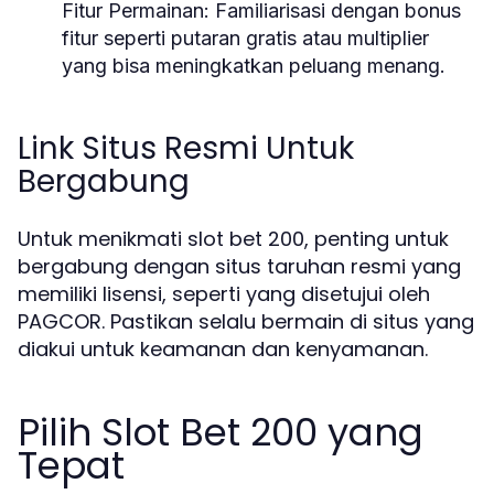
Fitur Permainan:
Familiarisasi dengan bonus
fitur seperti putaran gratis atau multiplier
yang bisa meningkatkan peluang menang.
Link Situs Resmi Untuk
Bergabung
Untuk menikmati slot bet 200, penting untuk
bergabung dengan situs taruhan resmi yang
memiliki lisensi, seperti yang disetujui oleh
PAGCOR. Pastikan selalu bermain di situs yang
diakui untuk keamanan dan kenyamanan.
Pilih Slot Bet 200 yang
Tepat