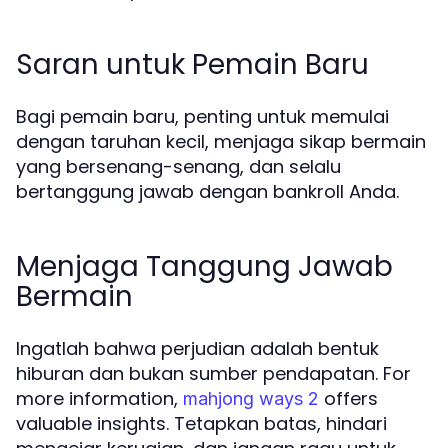
Saran untuk Pemain Baru
Bagi pemain baru, penting untuk memulai
dengan taruhan kecil, menjaga sikap bermain
yang bersenang-senang, dan selalu
bertanggung jawab dengan bankroll Anda.
Menjaga Tanggung Jawab
Bermain
Ingatlah bahwa perjudian adalah bentuk
hiburan dan bukan sumber pendapatan. For
more information,
offers
mahjong ways 2
valuable insights. Tetapkan batas, hindari