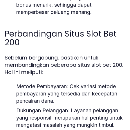
bonus menarik, sehingga dapat
memperbesar peluang menang.
Perbandingan Situs Slot Bet
200
Sebelum bergabung, pastikan untuk
membandingkan beberapa situs slot bet 200.
Hal ini meliputi:
Metode Pembayaran:
Cek variasi metode
pembayaran yang tersedia dan kecepatan
pencairan dana.
Dukungan Pelanggan:
Layanan pelanggan
yang responsif merupakan hal penting untuk
mengatasi masalah yang mungkin timbul.