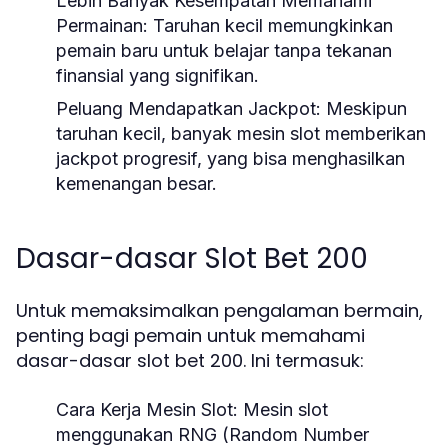
Lebih Banyak Kesempatan Memahami
Permainan:
Taruhan kecil memungkinkan
pemain baru untuk belajar tanpa tekanan
finansial yang signifikan.
Peluang Mendapatkan Jackpot:
Meskipun
taruhan kecil, banyak mesin slot memberikan
jackpot progresif, yang bisa menghasilkan
kemenangan besar.
Dasar-dasar Slot Bet 200
Untuk memaksimalkan pengalaman bermain,
penting bagi pemain untuk memahami
dasar-dasar slot bet 200. Ini termasuk:
Cara Kerja Mesin Slot:
Mesin slot
menggunakan RNG (Random Number