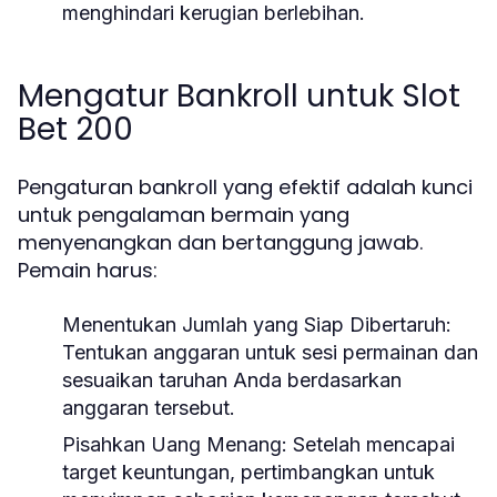
menghindari kerugian berlebihan.
Mengatur Bankroll untuk Slot
Bet 200
Pengaturan bankroll yang efektif adalah kunci
untuk pengalaman bermain yang
menyenangkan dan bertanggung jawab.
Pemain harus:
Menentukan Jumlah yang Siap Dibertaruh:
Tentukan anggaran untuk sesi permainan dan
sesuaikan taruhan Anda berdasarkan
anggaran tersebut.
Pisahkan Uang Menang:
Setelah mencapai
target keuntungan, pertimbangkan untuk