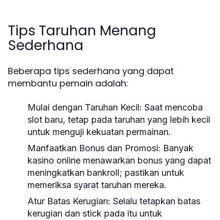
Tips Taruhan Menang
Sederhana
Beberapa tips sederhana yang dapat
membantu pemain adalah:
Mulai dengan Taruhan Kecil:
Saat mencoba
slot baru, tetap pada taruhan yang lebih kecil
untuk menguji kekuatan permainan.
Manfaatkan Bonus dan Promosi:
Banyak
kasino online menawarkan bonus yang dapat
meningkatkan bankroll; pastikan untuk
memeriksa syarat taruhan mereka.
Atur Batas Kerugian:
Selalu tetapkan batas
kerugian dan stick pada itu untuk