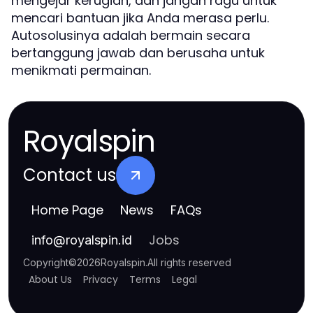
mengejar kerugian, dan jangan ragu untuk
mencari bantuan jika Anda merasa perlu.
Autosolusinya adalah bermain secara
bertanggung jawab dan berusaha untuk
menikmati permainan.
Royalspin
Contact us
Home Page
News
FAQs
Jobs
info
@
royalspin.id
Copyright
©
2026
Royalspin
.
All rights reserved
About Us
Privacy
Terms
Legal