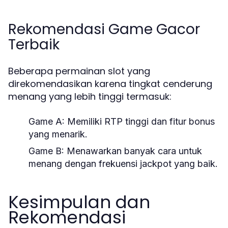
Rekomendasi Game Gacor
Terbaik
Beberapa permainan slot yang
direkomendasikan karena tingkat cenderung
menang yang lebih tinggi termasuk:
Game A:
Memiliki RTP tinggi dan fitur bonus
yang menarik.
Game B:
Menawarkan banyak cara untuk
menang dengan frekuensi jackpot yang baik.
Kesimpulan dan
Rekomendasi