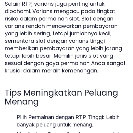
Selain RTP, varians juga penting untuk
dipahami. Varians mengacu pada tingkat
risiko dalam permainan slot. Slot dengan
varians rendah menawarkan pembayaran
yang lebih sering, tetapi jumlahnya kecil,
sementara slot dengan varians tinggi
memberikan pembayaran yang lebih jarang
tetapi lebih besar. Memilih jenis slot yang
sesuai dengan gaya permainan Anda sangat
krusial dalam meraih kemenangan.
Tips Meningkatkan Peluang
Menang
Pilih Permainan dengan RTP Tinggi:
Lebih
banyak peluang untuk menang.