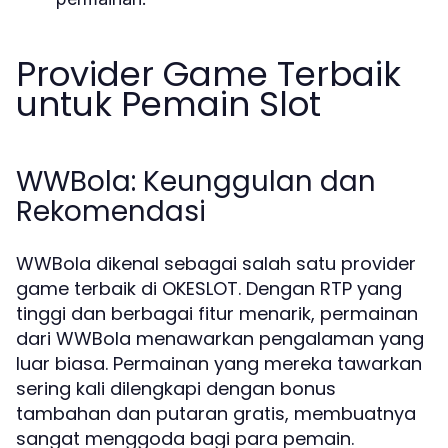
Provider Game Terbaik
untuk Pemain Slot
WWBola: Keunggulan dan
Rekomendasi
WWBola dikenal sebagai salah satu provider
game terbaik di OKESLOT. Dengan RTP yang
tinggi dan berbagai fitur menarik, permainan
dari WWBola menawarkan pengalaman yang
luar biasa. Permainan yang mereka tawarkan
sering kali dilengkapi dengan bonus
tambahan dan putaran gratis, membuatnya
sangat menggoda bagi para pemain.