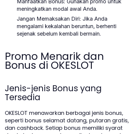
Manfaatkan Bonus:
Gunakan promo untuk
meningkatkan modal awal Anda.
Jangan Memaksakan Diri:
Jika Anda
mengalami kekalahan beruntun, berhenti
sejenak sebelum kembali bermain.
Promo Menarik dan
Bonus di OKESLOT
Jenis-jenis Bonus yang
Tersedia
OKESLOT menawarkan berbagai jenis bonus,
seperti bonus selamat datang, putaran gratis,
dan cashback. Setiap bonus memiliki syarat