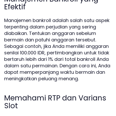
Efektif
Manajemen bankroll adalah salah satu aspek
terpenting dalam perjudian yang sering
diabaikan. Tentukan anggaran sebelum
bermain dan patuhi anggaran tersebut.
Sebagai contoh, jika Anda memiliki anggaran
senilai 100.000 IDR, pertimbangkan untuk tidak
bertaruh lebih dari 1% dari total bankroll Anda
dalam satu permainan. Dengan cara ini, Anda
dapat memperpanjang waktu bermain dan
meningkatkan peluang menang.
Memahami RTP dan Varians
Slot