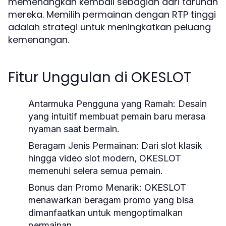
memenangkan kembali sebagian dari taruhan
mereka. Memilih permainan dengan RTP tinggi
adalah strategi untuk meningkatkan peluang
kemenangan.
Fitur Unggulan di OKESLOT
Antarmuka Pengguna yang Ramah:
Desain
yang intuitif membuat pemain baru merasa
nyaman saat bermain.
Beragam Jenis Permainan:
Dari slot klasik
hingga video slot modern, OKESLOT
memenuhi selera semua pemain.
Bonus dan Promo Menarik:
OKESLOT
menawarkan beragam promo yang bisa
dimanfaatkan untuk mengoptimalkan
permainan.